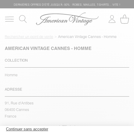
DERNIÈRES OFFRES D'ÉTÊ JUSQU'À -50% : ROBES, MAILLES, T-SHIRTS... VITE !
Rechercher un point de vente
American Vintage Cannes - Homme
AMERICAN VINTAGE CANNES - HOMME
COLLECTION
Homme
ADRESSE
91, Rue d'Antibes
06400 Cannes
France
voir l''itinéraire