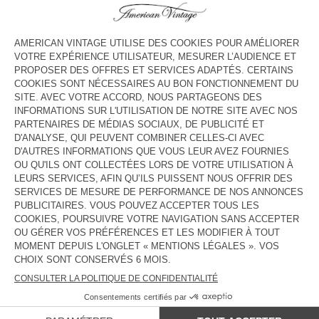
HORAIRES
Lundi
10:00 - 19:00
Mardi
10:00 - 19:00
Mercredi
10:00 - 19:00
Jeudi
10:00 - 19:00
Vendredi
10:00 - 19:30
Samedi
10:00 - 19:30
Dimanche
10:00 - 19:30
CONTACT
Tél. :
(+33) 04 22 14 09 00
E-mail :
contact@americanvintage-store.com
PAYS/RÉGIONS :
FRANCE
LANGUE :