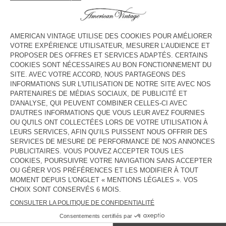
HORAIRES
Lundi
10:00 - 18:00
Mardi
10:00 - 18:00
Mercredi
10:00 - 18:00
Jeudi
10:00 - 18:00
Vendredi
10:00 - 18:00
Samedi
10:00 - 18:00
Dimanche
11:00 - 17:00
CONTACT
Tél. :
(+1) (424) 388-0214
E-mail :
contact@americanvintage-store.com
PAYS/RÉGIONS :
FRANCE