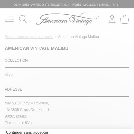
DERNIÈRES OFFRES D'ÉTÊ JUSQU'À -50% : ROBES, MAILLES, T-SHIRTS... VITE !
Rechercher un point de vente
American Vintage Malibu
AMERICAN VINTAGE MALIBU
COLLECTION
Mixte
ADRESSE
Malibu Country MartSpace,
13/ 3835 Cross Creek road,
90265 Malibu
États-Unis (USA)
voir l''itinéraire