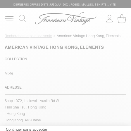
DERNIÈRES OFFRES D'ÉTÊ JUSQU'À -50% : ROBES, MAILLES, T-SHIRTS... VITE !
Rechercher un point de vente
American Vintage Hong Kong, Elements
AMERICAN VINTAGE HONG KONG, ELEMENTS
COLLECTION
Mixte
ADRESSE
Shop 1072, 1st level1 Austin Rd W,
Tsim Sha Tsui, Hong Kong
- Hong Kong
Hong Kong RAS Chine
voir l''itinéraire