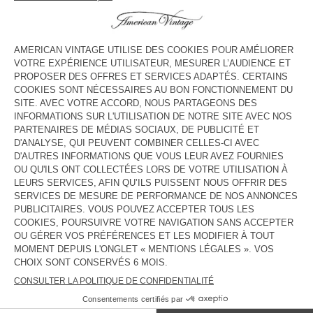
HORAIRES
Lundi
10:30 - 21:00
Mardi
10:30 - 21:00
Mercredi
10:30 - 21:00
Jeudi
10:30 - 21:00
Vendredi
10:30 - 21:00
Samedi
10:30 - 21:00
Dimanche
10:30 - 21:00
CONTACT
Tél. :
(+852) 2861 2005
E-mail :
contact@americanvintage-store.com
PAYS/RÉGIONS :
FRANCE