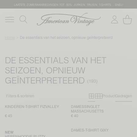
LAATSTE ZOMERAANBIEDINGEN TOT -50%: JURKEN, TRUIEN, T-SHIRTS… SNEL!
Home
De essentials van het seizoen, opnieuw geïnterpreteerd
DE ESSENTIALS VAN HET
SEIZOEN, OPNIEUW
GEÏNTERPRETEERD
Primary grid
Secondary g
Filters & sorteren
Product
Gedragen
KINDEREN-T-SHIRT FIZVALLEY
DAMESSINGLET
MASSACHUSETTS
€ 45
€ 40
DAMES-T-SHIRT GIXY
NEW
HERENHOODIE PLIZZY