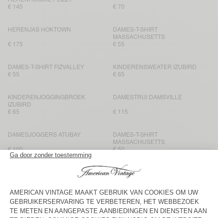
€ 145
€ 70
HERENJAS HOKTOWN
DAMES-T-SHIRT
MASSACHUSETTS
€ 175
€ 55
DAMES-T-SHIRT FIZVALLEY
KINDERENSWEATER IZUBIRD
€ 55
€ 65
KINDERENJOGGINGBROEK
DAMESTRUI DAMSVILLE
IZUBIRD
€ 65
€ 115
DAMESJOGGERS ATUBAY
DAMES-T-SHIRT
MASSACHUSETTS
€ 100
€ 50
KINDERENJOGGINGBROEK
BACK IN STOCK
IZUBIRD
KINDERENSWEATER IZUBIRD
€ 65
€ 65
DAMESVEST VITOW
KINDERENSWEATER IZUBIRD