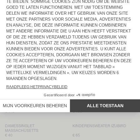
€ 160
€ 110
DAMESSINGLET
BACK IN STOCK
MASSACHUSETTS
DAMESVEST DAMSVILLE
€ 40
€ 125
HEREN-T-SHIRT GIXY
DAMESVEST VITOW
€ 100
€ 160
HERENMANTEL HOKTOWN
DAMESTRUI DAMSVILLE
€ 195
€ 100
DAMESTRUI VITOW
KINDEREN-T-SHIRT GIXY
€ 145
€ 40
DAMESHEMD PADOW
BACK IN STOCK
DAMESBROEK PADOW
€ 145
€ 130
DAMESSINGLET
KINDERENSWEATER IZUBIRD
MASSACHUSETTS
€ 40
€ 65