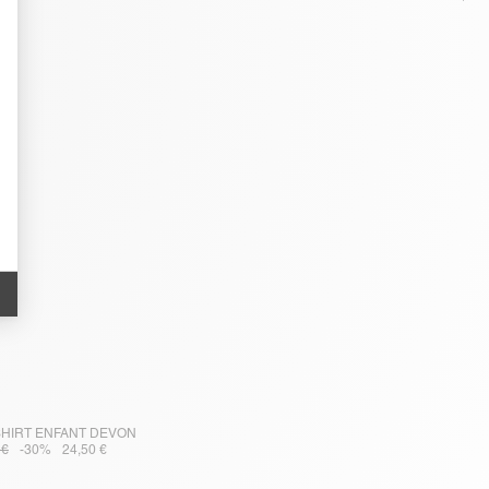
SHIRT ENFANT DEVON
 €
-30%
24,50 €