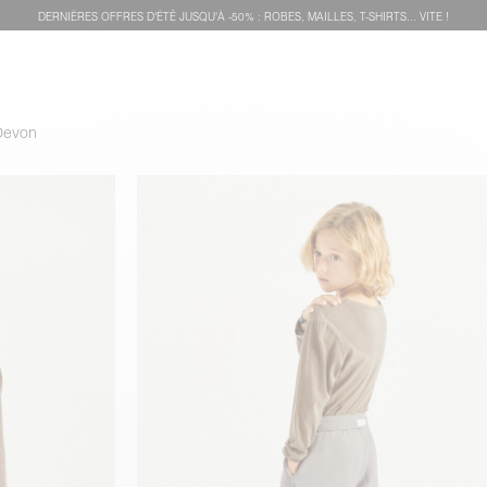
DERNIÈRES OFFRES D'ÉTÊ JUSQU'À -50% : ROBES, MAILLES, T-SHIRTS... VITE !
 Devon