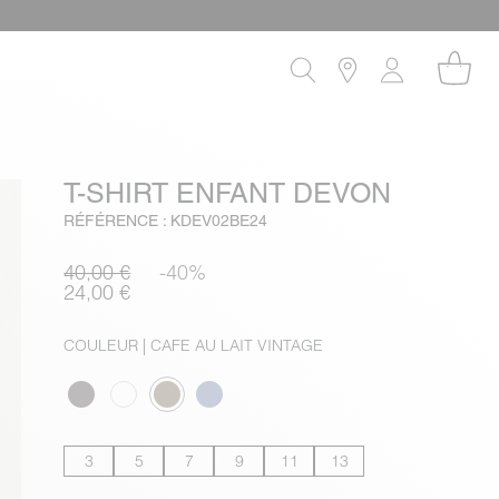
T-SHIRT ENFANT DEVON
RÉFÉRENCE : KDEV02BE24
40,00 €
-40%
24,00 €
COULEUR
| CAFE AU LAIT VINTAGE
3
5
7
9
11
13