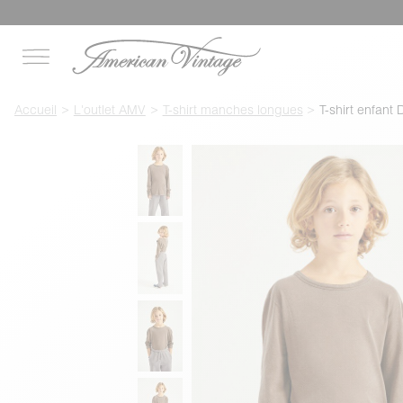
Accueil
L'outlet AMV
T-shirt manches longues
T-shirt enfant