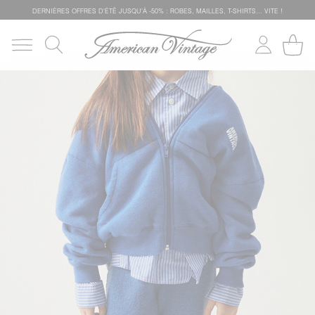
DERNIÈRES OFFRES D'ÉTÊ JUSQU'À -50% : ROBES, MAILLES, T-SHIRTS... VITE !