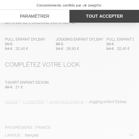
DANS LA MÊME MATIÈRE
PULL ENFANT DYLBAY
JOGGING ENFANT DYLBAY
PULL ENFANT DY
90 €
85 €
90 €
54 €
32,40 €
34 €
28,90 €
54 €
32,40 €
COMPLÉTEZ VOTRE LOOK
T-SHIRT ENFANT DEVON
35 €
21 €
Accueil
L'outlet AMV
Joggings & leggings
Jogging enfant Dylbay
PAYS/RÉGIONS :
FRANCE
LANGUE :