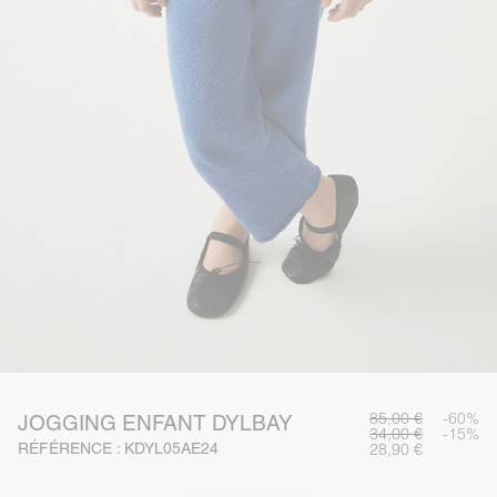
85,00 €
-60%
JOGGING ENFANT DYLBAY
34,00 €
-15%
RÉFÉRENCE : KDYL05AE24
28,90 €