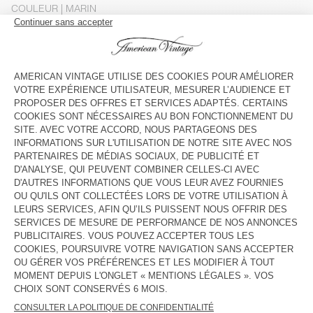
COULEUR
| MARIN
3
5
7
9
11
13
GUIDE DES TAILLES
Livraison estimée
entre le mardi 11 août et le jeudi 13 août
AJOUTER AU PANIER
DESCRIPTION
TAILLE ET COUPE
COMPOSITION
ENTRETIEN
TRAÇABILITÉ
LIVRAISON ET RETOURS