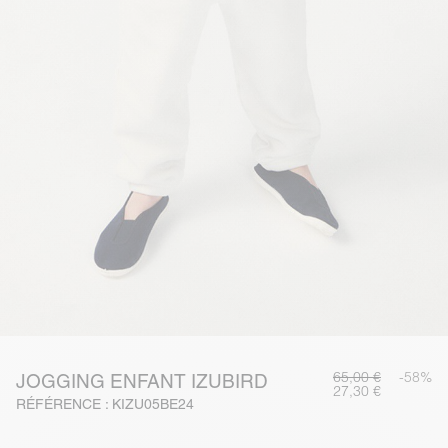
65,00 €
-58%
JOGGING ENFANT IZUBIRD
27,30 €
RÉFÉRENCE : KIZU05BE24