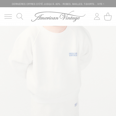
DERNIÈRES OFFRES D'ÉTÊ JUSQU'À -50% : ROBES, MAILLES, T-SHIRTS... VITE !