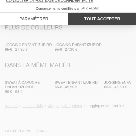
LIVRAISON ET RETOURS
PLUS DE COULEURS
JOGGING ENFANT IZUBIRD
JOGGING ENFANT IZUBIRD
65 €
27,30 €
65 €
27,30 €
DANS LA MÊME MATIÈRE
SWEAT À CAPUCHE
SWEAT ENFANT IZUBIRD
JOGGING ENFANT
ENFANT IZUBIRD
65 €
45,50 €
65 €
45,50 €
90 €
63 €
Accueil
L'outlet AMV
Joggings & leggings
Jogging enfant Izubird
PAYS/RÉGIONS :
FRANCE