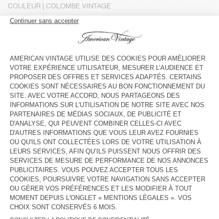
COULEUR
| COLOMBE VINTAGE
3
5
7
9
11
13
GUIDE DES TAILLES
Livraison estimée
entre le mercredi 12 août et le vendredi 14
août
AJOUTER AU PANIER
DESCRIPTION
TAILLE ET COUPE
COMPOSITION
ENTRETIEN
TRAÇABILITÉ