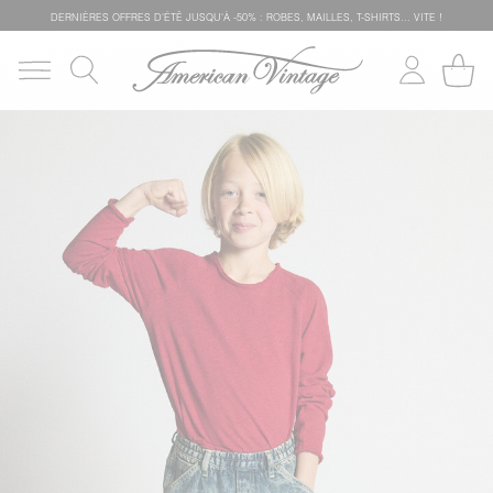
DERNIÈRES OFFRES D'ÉTÊ JUSQU'À -50% : ROBES, MAILLES, T-SHIRTS... VITE !