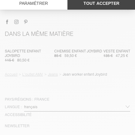
LIVRAISON ET RETOURS
DANS LA MÊME MATIÈRE
SALOPETTE ENFANT
CHEMISE ENFANT JOYBIRD
VESTE ENFANT J
JOYBIRD
85 €
59,50 €
135 €
47,25 €
115 €
80,50 €
Accueil
L'outlet AMV
Jeans
Jean worker enfant Joybird
PAYS/RÉGIONS :
FRANCE
LANGUE :
ACCESSIBILITÉ
NEWSLETTER