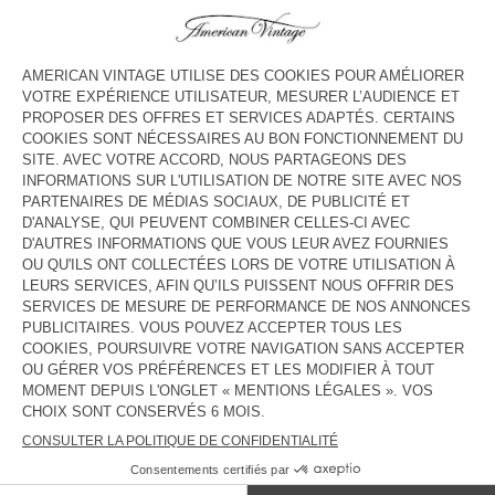
COULEUR
| DIRTY
3
5
7
9
11
13
GUIDE DES TAILLES
Livraison estimée
entre le mercredi 12 août et le vendredi 14
août
AJOUTER AU PANIER
DESCRIPTION
TAILLE ET COUPE
COMPOSITION
ENTRETIEN
TRAÇABILITÉ