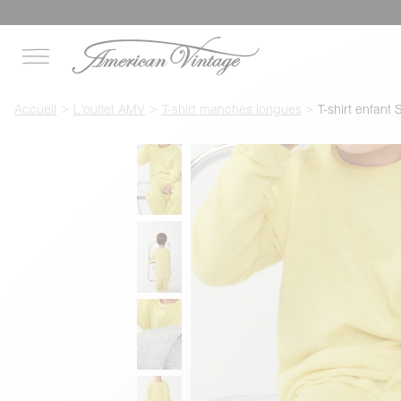
Accueil
L'outlet AMV
T-shirt manches longues
T-shirt enfan