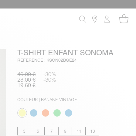
T-SHIRT ENFANT SONOMA
RÉFÉRENCE : KSON02BGE24
40,00 €
-30%
28,00 €
-30%
19,60 €
COULEUR
| BANANE VINTAGE
3
5
7
9
11
13