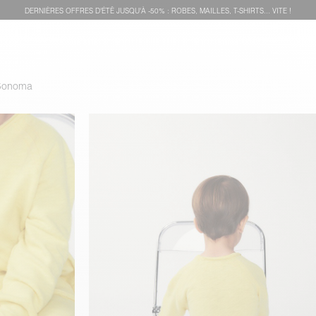
DERNIÈRES OFFRES D'ÉTÊ JUSQU'À -50% : ROBES, MAILLES, T-SHIRTS... VITE !
t Sonoma