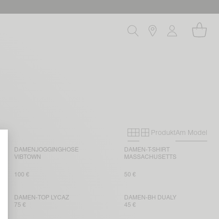
Produkt
Am Model
Primary grid
Secondary gri
DAMENJOGGINGHOSE
DAMEN-T-SHIRT
VIBTOWN
MASSACHUSETTS
100 €
50 €
DAMEN-TOP LYCAZ
DAMEN-BH DUALY
75 €
45 €