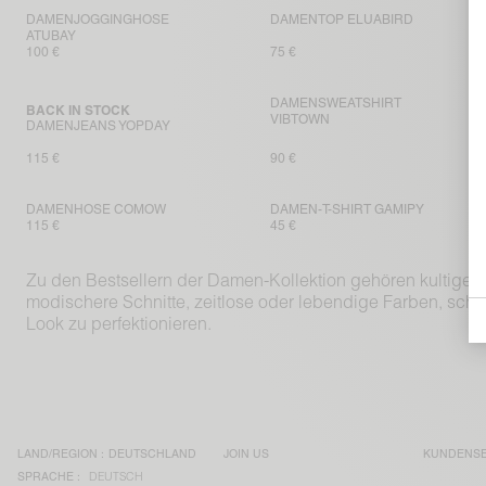
DAMENJOGGINGHOSE
DAMENTOP ELUABIRD
ATUBAY
100 €
75 €
DAMENSWEATSHIRT
BACK IN STOCK
VIBTOWN
DAMENJEANS YOPDAY
115 €
90 €
DAMENHOSE COMOW
DAMEN-T-SHIRT GAMIPY
115 €
45 €
Zu den Bestsellern der Damen-Kollektion gehören kultige A
modischere Schnitte, zeitlose oder lebendige Farben, schlic
Look zu perfektionieren.
LAND/REGION :
DEUTSCHLAND
JOIN US
KUNDENSE
SPRACHE :
DEUTSCH