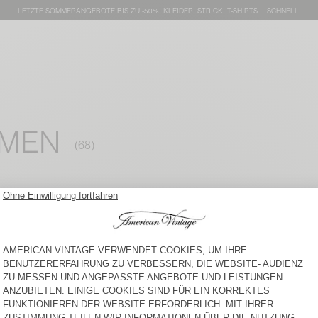
LETZTE SOMMERANGEBOTE BIS ZU -50%: KLEIDER, STRICK, T-SHIRTS… SCHNELL!
AMEN
DAMEN-KURZE HOSE
BACK IN STOCK
BOBYPARK
DAMEN-KURZE HOSE
TINEBOROW
90 €
50 €
DAMENSHORTS LYCAZ
DAMEN-T-SHIRT SONOMA
75 €
55 €