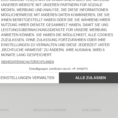
DAMENTOP SONOMA
DAMEN-T-SHIRT SONOMA
45 €
50 €
DAMEN-T-SHIRT SONOMA
DAMEN-BOYFRIEND JEANS
YOPDAY
50 €
115 €
DAMEN-T-SHIRT OXYL
DAMENROCK PAYBOU
65 €
100 €
merican Vintage-Stücke: T-Shirts, Strickwaren, Denim und Mänt
hte oder raffinierte Stücke, lassen Sie sich inspirieren, um Ih
RVICE
RECHTLICHE HINWEISE
IHRE STORES