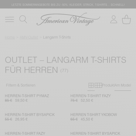
LETZTE SOMMERANGEBOTE BIS ZU -50%: KLEIDER, STRICK, T-SHIRTS… SCHNELL!
Home
AMV-Outlet
Langarm T-Shirts
OUTLET – LANGARM T-SHIRTS
FÜR HERREN
Primary grid
Secondary g
Filtern & Sortieren
Produkt
Am Model
HERREN-T-SHIRT PYMAZ
HERREN-T-SHIRT FAZY
85 €
59,50 €
75 €
52,50 €
HERREN-T-SHIRT BYSAPICK
HERREN T-SHIRT YKOBOW
55 €
26,95 €
65 €
45,50 €
HERREN-T-SHIRT FAZY
HERREN-T-SHIRT BYSAPICK