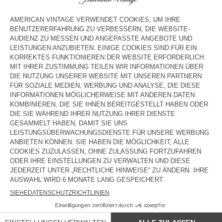
der Website-Inhalte zu einem anderen Zweck als dem, für den sie
bestimmt sind.
Ohne Genehmigung von American Vintage ist jede Nutzung der
Website oder der Website-Inhalte, die nicht ausdrücklich in diesen
Nutzungsbedingungen genehmigt ist und nicht für den
persönlichen und privaten Gebrauch zu nicht-kommerziellen
Zwecken erfolgt, strengstens untersagt und beendet automatisch
und fristlos das Zugriffsrecht des Nutzers. Eine solche unbefugte
Nutzung kann darüber hinaus einen Verstoß gegen die
Gesetzgebung und unter anderem gegen die Urheber- und
Markenrechte darstellen. Sofern nicht ausdrücklich in diesen
Nutzungsbedingungen vorgesehen, ist nichts in diesen
Nutzungsbedingungen so auszulegen, dass in irgendeiner Weise,
auch nicht stillschweigend, Eigentumsrechte oder Eigentum oder
exklusive Nutzungsrechte an geistigem Eigentum oder anderen
damit verbundenen Rechten gewährt werden.
American Vintage kann nach eigenem Ermessen und ohne
Vorankündigung die Zugriffsrechte des Nutzers auf die Website
aus einem gegebenem Grund beenden, einschließlich (i) auf
Antrag einer Strafverfolgungs- oder anderen Regierungsbehörde,
(ii) auf Antrag des Benutzers (Löschung meines American
Vintage Kontos auf Anfrage), (iii) im Falle einer Unterbrechung