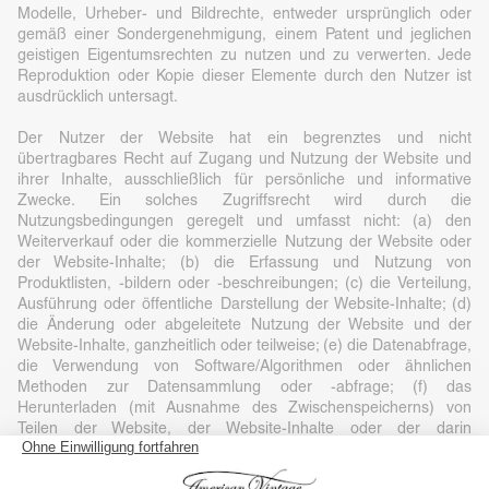
Modelle, Urheber- und Bildrechte, entweder ursprünglich oder
gemäß einer Sondergenehmigung, einem Patent und jeglichen
geistigen Eigentumsrechten zu nutzen und zu verwerten. Jede
Reproduktion oder Kopie dieser Elemente durch den Nutzer ist
ausdrücklich untersagt.
Der Nutzer der Website hat ein begrenztes und nicht
übertragbares Recht auf Zugang und Nutzung der Website und
ihrer Inhalte, ausschließlich für persönliche und informative
Zwecke. Ein solches Zugriffsrecht wird durch die
Nutzungsbedingungen geregelt und umfasst nicht: (a) den
Weiterverkauf oder die kommerzielle Nutzung der Website oder
der Website-Inhalte; (b) die Erfassung und Nutzung von
Produktlisten, -bildern oder -beschreibungen; (c) die Verteilung,
Ausführung oder öffentliche Darstellung der Website-Inhalte; (d)
die Änderung oder abgeleitete Nutzung der Website und der
Website-Inhalte, ganzheitlich oder teilweise; (e) die Datenabfrage,
die Verwendung von Software/Algorithmen oder ähnlichen
Methoden zur Datensammlung oder -abfrage; (f) das
Herunterladen (mit Ausnahme des Zwischenspeicherns) von
Teilen der Website, der Website-Inhalte oder der darin
enthaltenen Informationen, es sei denn, dies ist auf der Website
ausdrücklich gestattet; oder (g) die Verwendung der Website oder