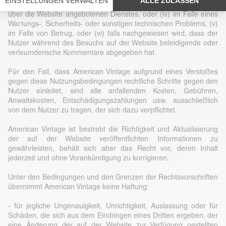
oder wesentlichen Änderung der Website oder eines auf oder
über die Website angebotenen Dienstes, oder (iv) im Falle eines
Wartungs-, Sicherheits- oder sonstigen technischen Problems, (v)
im Falle von Betrug, oder (vi) falls nachgewiesen wird, dass der
Nutzer während des Besuchs auf der Website beleidigende oder
verleumderische Kommentare abgegeben hat.
Für den Fall, dass American Vintage aufgrund eines Verstoßes
gegen diese Nutzungsbedingungen rechtliche Schritte gegen den
Nutzer einleitet, sind alle anfallenden Kosten, Gebühren,
Anwaltskosten, Entschädigungszahlungen usw. ausschließlich
von dem Nutzer zu tragen, der sich dazu verpflichtet.
American Vintage ist bestrebt die Richtigkeit und Aktualisierung
der auf der Website veröffentlichten Informationen zu
gewährleisten, behält sich aber das Recht vor, deren Inhalt
jederzeit und ohne Vorankündigung zu korrigieren.
Unter den Bedingungen und den Grenzen der Rechtsvorschriften
übernimmt American Vintage keine Haftung:
- für jegliche Ungenauigkeit, Unrichtigkeit, Auslassung oder für
Schäden, die sich aus dem Eindringen eines Dritten ergeben, der
eine Änderung der auf der Website zur Verfügung gestellten