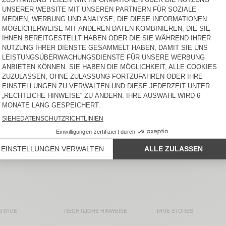
DAMEN-T-SHIRT SONOMA
NEW
DAMEN-T-SHIRT LALOOM
55 €
50 €
DAMEN-T-SHIRT SONOMA
BACK IN STOCK
DAMEN-T-SHIRT GAMIPY
50 €
50 €
DAMEN-T-SHIRT
DAMEN-T-SHIRT ATUBAY
JACKSONVILLE
50 €
65 €
WOMEN'S T-SHIRT GIXY
UNISEX T-SHIRT FIZVALLEY -
"BONJOUR"
70 €
60 €
RVICE
RECHTLICHE HINWEISE
IHRE STORES