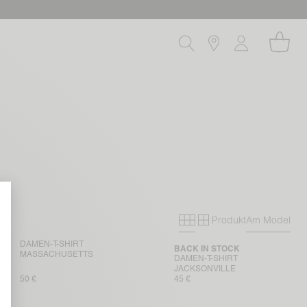
Produkt
Am Model
Primary grid
Secondary gri
DAMEN-T-SHIRT
BACK IN STOCK
MASSACHUSETTS
DAMEN-T-SHIRT
JACKSONVILLE
50 €
45 €