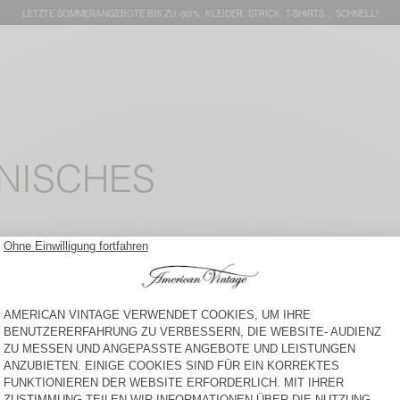
LETZTE SOMMERANGEBOTE BIS ZU -50%: KLEIDER, STRICK, T-SHIRTS… SCHNELL!
ONISCHES
DAMEN-T-SHIRT
DAMEN-T-SHIRT
MASSACHUSETTS
JACKSONVILLE
50 €
50 €