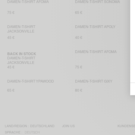
DAMEN-T-SHIRT AFOMA
DAMEN-T-SHIRT SONOMA
75 €
65 €
DAMEN-T-SHIRT
DAMEN-T-SHIRT APOLY
JACKSONVILLE
45 €
40 €
DAMEN-T-SHIRT AFOMA
BACK IN STOCK
DAMEN-T-SHIRT
JACKSONVILLE
45 €
75 €
DAMEN-T-SHIRT YPAWOOD
DAMEN-T-SHIRT GIXY
65 €
80 €
LAND/REGION :
DEUTSCHLAND
JOIN US
KUNDENSE
SPRACHE :
DEUTSCH