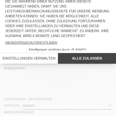
UNISEXSOCKEN CLYPSUN
UNISEXSOCKEN CLYPSUN
25 €
25 €
DAMEN-BH CLUWAY
OUT OF STOCK
DAMENBH BOBYPARK
65 €
45 €
Die Loungewear-Damenkollektion von American Vintage im
Coconing-Stil ehrt weiche und bequeme Materialien. Eine
Auswahl an Bustiers, Joggings, Tops, Sweats, etc. sind wie eine
zweite Haut. Die Farbpalette der Loungewear-Kollektion reicht
von neutralen Pastell-Farben bis hin zu Drucken, die jeder Laune
entsprechen.
LAND/REGION :
DEUTSCHLAND
SPRACHE :
BARRIEREFREIHEIT