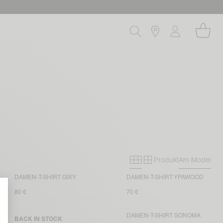
Produkt
Am Model
Primary grid
Secondary gri
DAMEN-T-SHIRT GIXY
DAMEN-T-SHIRT YPAWOOD
80 €
70 €
DAMEN-T-SHIRT SONOMA
BACK IN STOCK