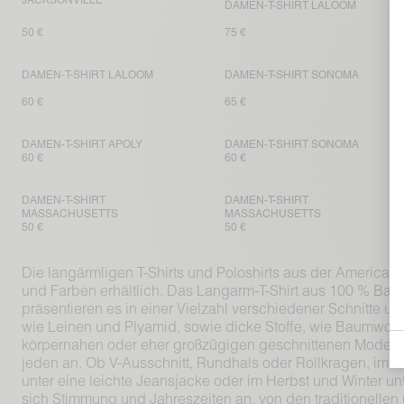
JACKSONVILLE
DAMEN-T-SHIRT LALOOM
50 €
75 €
DAMEN-T-SHIRT LALOOM
DAMEN-T-SHIRT SONOMA
60 €
65 €
DAMEN-T-SHIRT APOLY
DAMEN-T-SHIRT SONOMA
60 €
60 €
DAMEN-T-SHIRT
DAMEN-T-SHIRT
MASSACHUSETTS
MASSACHUSETTS
50 €
50 €
Die langärmligen T-Shirts und Poloshirts aus der American 
und Farben erhältlich. Das Langarm-T-Shirt aus 100 % Bau
präsentieren es in einer Vielzahl verschiedener Schnitte un
wie Leinen und Plyamid, sowie dicke Stoffe, wie Baumwoll
körpernahen oder eher großzügigen geschnittenen Modelle
jeden an. Ob V-Ausschnitt, Rundhals oder Rollkragen, im So
unter eine leichte Jeansjacke oder im Herbst und Winter 
sich Stimmung und Jahreszeiten an, von den traditionellen