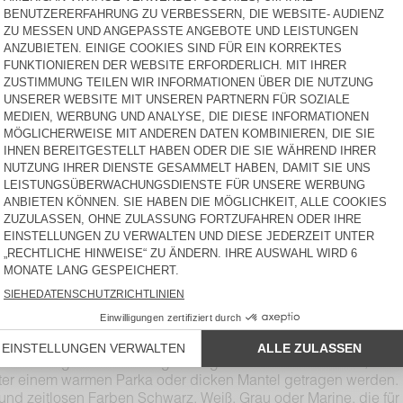
JACKSONVILLE
JACKSONVILLE
50 €
50 €
DAMEN-T-SHIRT
DAMEN-T-SHIRT FIZVALLEY
JACKSONVILLE
50 €
70 €
DAMEN-T-SHIRT SONOMA
DAMEN-T-SHIRT SONOMA
55 €
75 €
DAMEN-T-SHIRT SONOMA
DAMEN-T-SHIRT
JACKSONVILLE
65 €
50 €
Vintage Herren-Kollektion sind in einer Vielzahl Schnitten, For
mwolle ist ein Herzstück von AMV, insbesondere die Kollekti
d Farben. Für andere Serien werden zahlreiche weitere Material
mischungen (Bio oder Recycling) und Polyester. Sie sind angen
 kleiden alle Silhouetten und Figurtypen und passen sich d
mmer trägt Mann die langärmeligen Herren-T-Shirts solo, im Fr
unter einem warmen Parka oder dicken Mantel getragen werden.
 und zeitlosen Farben Schwarz, Weiß, Grau oder Marine, die fü