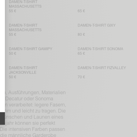
DAMEN-T-SHIRT
MASSACHUSETTS
55 €
65 €
DAMEN-T-SHIRT
DAMEN-T-SHIRT GIXY
MASSACHUSETTS
55 €
80 €
DAMEN-T-SHIRT GAMIPY
DAMEN-T-SHIRT SONOMA
50 €
65 €
DAMEN-T-SHIRT
DAMEN-T-SHIRT FIZVALLEY
JACKSONVILLE
50 €
70 €
men, Ausführungen, Materialien
onen Decatur oder Sonoma
ien verarbeitet: legere Fasern,
ehm und leicht zu tragen. Die
en Wünschen und Launen eines
ühjahr können sie perfekt
 Die intensiven Farben passen
r die männliche Garderobe