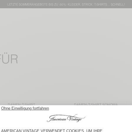
LETZTE SOMMERANGEBOTE BIS ZU -50%: KLEIDER, STRICK, T-SHIRTS… SCHNELL!
FÜR
DAMEN-T-SHIRT
DAMEN-T-SHIRT SONOMA
JACKSONVILLE
50 €
70 €
DAMEN-T-SHIRT
DAMEN-T-SHIRT