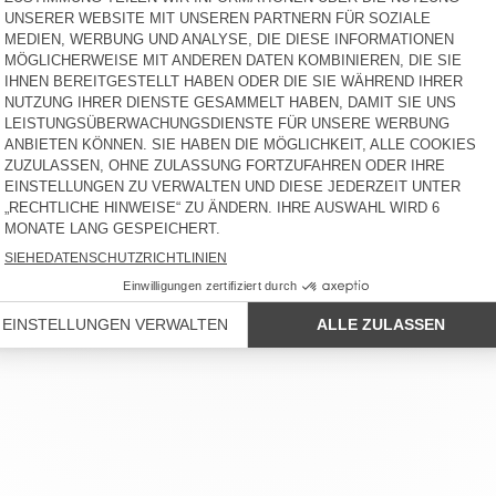
DAMEN BAGGY-JEANS
BACK IN STOCK
SOEWAY
DAMENJEANS YOPDAY
125 €
115 €
n, von Tiefschwarz mit weißen Tupfen bis Blau im Used-Look. 
t oder Boyfriend.
RVICE
RECHTLICHE HINWEISE
IHRE STORES