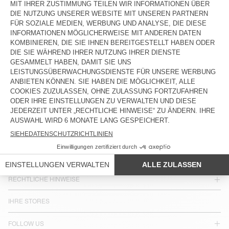
115 €
115 €
LAND/REGION :
DEUTSCHLAND
SPRACHE :
BARRIEREFREIHEIT
NEWSLETTER
JOIN US
KUNDENSERVICE
RECHTLICHE HINWEISE
IHRE STORES
FOLLOW US