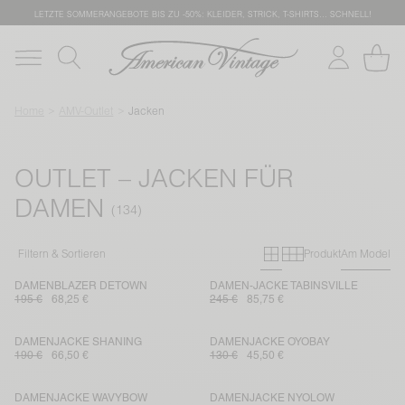
LETZTE SOMMERANGEBOTE BIS ZU -50%: KLEIDER, STRICK, T-SHIRTS… SCHNELL!
Home
AMV-Outlet
Jacken
OUTLET – JACKEN FÜR
DAMEN
Primary grid
Secondary g
Filtern & Sortieren
Produkt
Am Model
DAMENBLAZER DETOWN
DAMEN-JACKE TABINSVILLE
195 €
68,25 €
245 €
85,75 €
DAMENJACKE SHANING
DAMENJACKE OYOBAY
190 €
66,50 €
130 €
45,50 €
DAMENJACKE WAVYBOW
DAMENJACKE NYOLOW