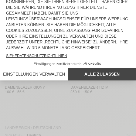
DAMEN-JACKE TABINSVILLE
DAMENJACKE HOKTOWN
230 €
78,20 €
185 €
129,50 €
DAMENBLAZER UNYL
DAMENBLAZER KABIRD
215 €
107,50 €
175 €
61,25 €
DAMENBLAZER UNYL
DAMENJACKE NALASTATE
215 €
107,50 €
170 €
59,50 €
DAMENJACKE RYGYBAY
DAMENBLAZER NALASTATE
175 €
105 €
145 €
49,30 €
DAMENBLAZER GIONY
DAMENBLAZER TIDIM
160 €
56 €
250 €
150 €
LAND/REGION :
DEUTSCHLAND
SPRACHE :