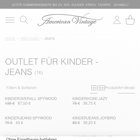
LETZTE SOMMERANGEBOTE BIS ZU -50%: KLEIDER, STRICK, T-SHIRTS… SCHNELL!
Home
AMV-Outlet
Jeans
OUTLET FÜR KINDER -
JEANS
Primary grid
Secondary g
Filtern & Sortieren
Produkt
Am Model
KINDEROVERALL SPYWOOD
KINDERHOSE JAZY
135 €
67,50 €
75 €
36,75 €
KINDERJEANS SPYWOOD
KINDERJEANS JOYBIRD
75 €
45 €
80 €
39,20 €
KINDERJEANS JOYBIRD
KINDEROVERALL JAZY