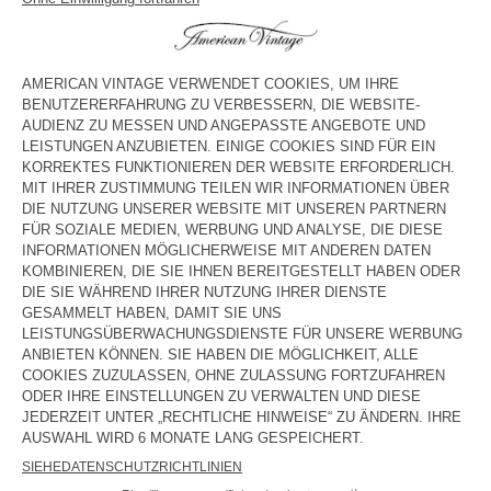
75 €
45 €
115 €
41,40 €
KINDERJEANS YOPDAY
KINDERJEANS TINEBOROW
75 €
45 €
85 €
29,75 €
KINDERJEANS JOYBIRD
KINDERJEANS SPYWOOD
80 €
56 €
80 €
56 €
KINDERLATZHOSE SPYWOOD
KINDERJEANS JOYBIRD
125 €
62,50 €
80 €
39,20 €
KINDERJEANS YOPDAY
KINDERJEANS SPYWOOD
75 €
45 €
80 €
33,60 €
KINDERJOGGINGHOSE FYBEE
OUT OF STOCK
KINDER-JEANS JOYBIRD
70 €
42 €
75 €
45 €