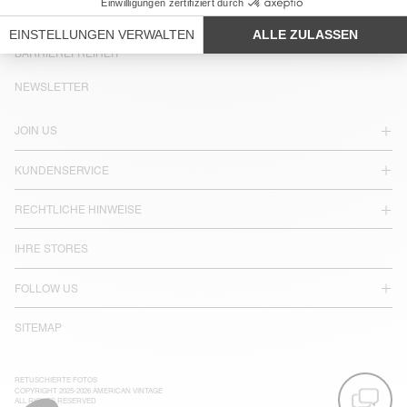
LAND/REGION :
DEUTSCHLAND
SPRACHE :
BARRIEREFREIHEIT
NEWSLETTER
JOIN US
KUNDENSERVICE
RECHTLICHE HINWEISE
IHRE STORES
FOLLOW US
SITEMAP
RETUSCHIERTE FOTOS
COPYRIGHT 2025-2026 AMERICAN VINTAGE
ALL RIGHTS RESERVED