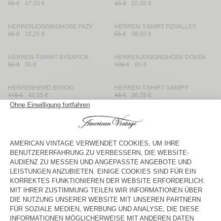
95 €
47,50 €
45 €
22,05 €
HERRENJOGGINGHOSE FAZY
HERREN-T-SHIRT FIZVALLEY
95 €
33,25 €
55 €
38,50 €
HERREN-T-SHIRT BYSAPICK
HERRENJOGGINGHOSE DOVEN
50 €
35 €
100 €
60 €
HERRENHEMD BYGOO
HERREN-T-SHIRT GAMIPY
115 €
40,25 €
45 €
26,78 €
HERRENHOODIE ATUBAY
HERREN-KURZE HOSE DOVEN
145 €
87 €
65 €
45,50 €
HERRENJACKE FAOW
HERREN-KURZE HOSE ATUBAY
160 €
56 €
90 €
54 €
HERREN-T-SHIRT YKOBOW - 20
HERRENCARDIGAN VITOW
YEARS
55 €
38,50 €
225 €
157,50 €
HERREN-SWEATSHIRT IZUBIRD
HERRENHEMD BAILOW