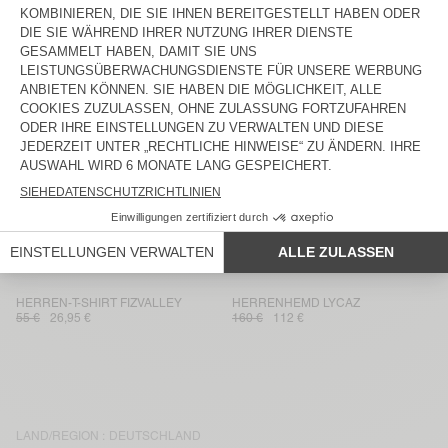
130 €
45,50 €
125 €
43,75 €
HERRENJACKE HOKTOWN
HERRENHOSE PADOW
175 €
122,50 €
130 €
91 €
HERREN-T-SHIRT GAMIPY
HERREN-KURZE HOSE TOFFY
45 €
18,90 €
90 €
45 €
HERREN-KURZE HOSE YPAWOOD
HERRENJOGGINGHOSE PLIZZY
70 €
24,50 €
130 €
91 €
HERREN-T-SHIRT FIZVALLEY
HERRENHOSE PADOW
55 €
38,50 €
130 €
91 €
HERREN-T-SHIRT FIZVALLEY
HERRENHEMD LYCAZ
55 €
26,95 €
160 €
112 €
LAND/REGION :
DEUTSCHLAND