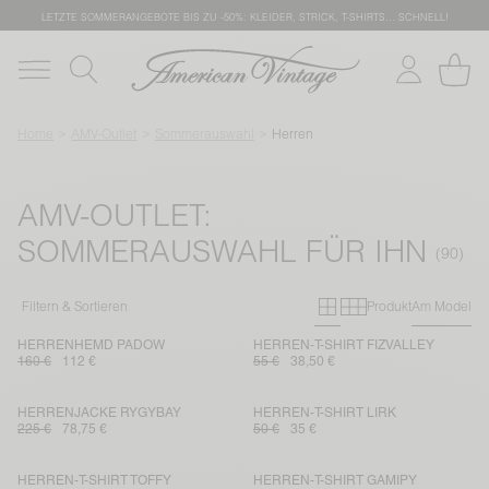
LETZTE SOMMERANGEBOTE BIS ZU -50%: KLEIDER, STRICK, T-SHIRTS… SCHNELL!
Home
AMV-Outlet
Sommerauswahl
Herren
AMV-OUTLET:
SOMMERAUSWAHL FÜR IHN
Primary grid
Secondary g
Filtern & Sortieren
Produkt
Am Model
HERRENHEMD PADOW
HERREN-T-SHIRT FIZVALLEY
160 €
112 €
55 €
38,50 €
HERRENJACKE RYGYBAY
HERREN-T-SHIRT LIRK
225 €
78,75 €
50 €
35 €
HERREN-T-SHIRT TOFFY
HERREN-T-SHIRT GAMIPY