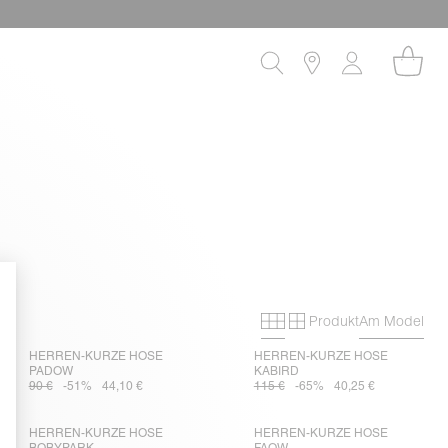
Produkt
Am Model
Primary grid
Secondary gri
HERREN-KURZE HOSE
HERREN-KURZE HOSE
PADOW
KABIRD
90 €
-51%
44,10 €
115 €
-65%
40,25 €
HERREN-KURZE HOSE
HERREN-KURZE HOSE