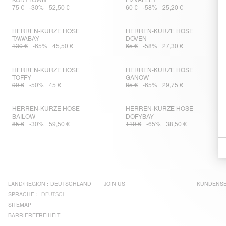
KODYTOWN
FIZVALLEY
75 €
-30%
52,50 €
60 €
-58%
25,20 €
HERREN-KURZE HOSE
HERREN-KURZE HOSE
TAWABAY
DOVEN
130 €
-65%
45,50 €
65 €
-58%
27,30 €
HERREN-KURZE HOSE
HERREN-KURZE HOSE
TOFFY
GANOW
90 €
-50%
45 €
85 €
-65%
29,75 €
HERREN-KURZE HOSE
HERREN-KURZE HOSE
BAILOW
DOFYBAY
85 €
-30%
59,50 €
110 €
-65%
38,50 €
LAND/REGION :
DEUTSCHLAND
JOIN US
KUNDENSE
SPRACHE :
DEUTSCH
SITEMAP
BARRIEREFREIHEIT