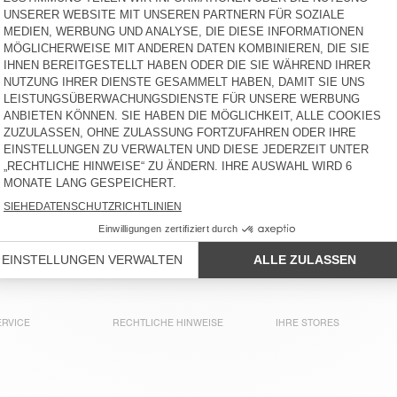
JOZASTREET
BYPTOW
110 €
-30%
77 €
75 €
-66%
25,50 €
HERREN-KURZE HOSE
HERREN-KURZE HOSE
FIZVALLEY
ATUBAY
60 €
-58%
25,20 €
90 €
-40%
54 €
HERREN-KURZE HOSE
HERREN-SHORTS UTICITY
SONOMA
70 €
-65%
24,50 €
100 €
-65%
35 €
HERREN-KURZE HOSE FAZY
HERREN-KURZE HOSE
FIZVALLEY
60 €
-30%
42 €
65 €
-60%
26 €
RVICE
RECHTLICHE HINWEISE
IHRE STORES