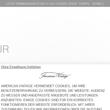
LETZTE SOMMERANGEBOTE BIS ZU -50%: KLEIDER, STRICK, T-SHIRTS… SCHNELL!
ÜR
HERREN-KURZE HOSE
HERREN-KURZE HOSE
GOZZY
DOVEN
145 €
-65%
50,75 €
65 €
-58%
27,30 €
HERREN-KURZE HOSE
HERREN- KURZE HOSE