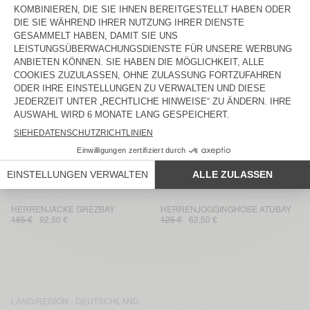
HERRENHEMD ABOTOWN
HERRENHEMD TYSCO
145 €
72,50 €
130 €
65 €
HERRENKAPUZENPULLOVER
HERRENHOSE LANOW
PLIZZY
145 €
72,50 €
160 €
80 €
HERRENHEMD LANOW
HERRENJOGGINGHOSE CAWBAY
160 €
80 €
125 €
62,50 €
HERRENSWEATSHIRT CAWBAY
HERRENHOSE TYSCO
125 €
62,50 €
175 €
87,50 €
HERRENJACKE GREZBAY
HERRENJOGGINGHOSE ATUBAY
185 €
92,50 €
125 €
62,50 €
LAND/REGION :
DEUTSCHLAND