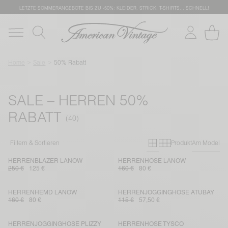
LETZTE SOMMERANGEBOTE BIS ZU -50%: KLEIDER, STRICK, T-SHIRTS… SCHNELL!
Home
Sale
50% Rabatt
SALE – HERREN 50%
RABATT
Primary grid
Secondary g
Filtern & Sortieren
Produkt
Am Model
HERRENBLAZER LANOW
HERRENHOSE LANOW
250 €
125 €
160 €
80 €
HERRENHEMD LANOW
HERRENJOGGINGHOSE ATUBAY
160 €
80 €
115 €
57,50 €
HERRENJOGGINGHOSE PLIZZY
HERRENHOSE TYSCO