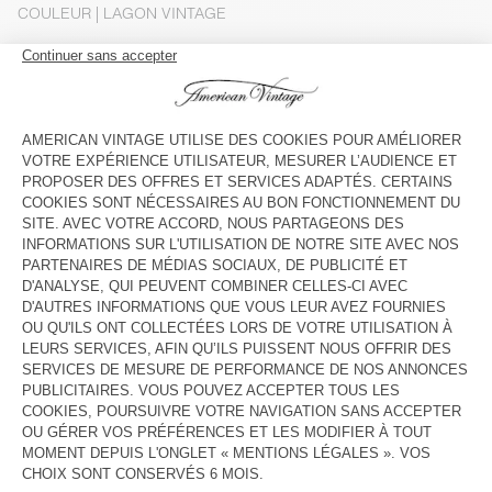
COULEUR
| LAGON VINTAGE
S
M
L
XL
XXL
Le mannequin mesure 191 cm et porte une taille M
GUIDE DES TAILLES
Livraison estimée
entre le mercredi 12 août et le vendredi 14
août
AJOUTER AU PANIER
DESCRIPTION
TAILLE ET COUPE
COMPOSITION
ENTRETIEN