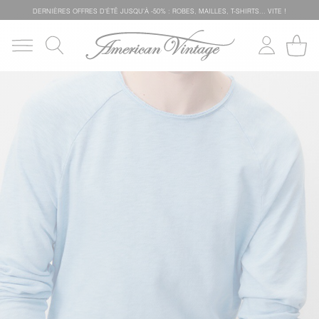
DERNIÈRES OFFRES D'ÉTÊ JUSQU'À -50% : ROBES, MAILLES, T-SHIRTS... VITE !