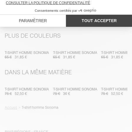
TRAÇABILITÉ
LIVRAISON ET RETOURS
PLUS DE COULEURS
T-SHIRT HOMME SONOMA
T-SHIRT HOMME SONOMA
T-SHIRT HOMME
65 €
31,85 €
65 €
31,85 €
65 €
31,85 €
DANS LA MÊME MATIÈRE
T-SHIRT HOMME SONOMA
T-SHIRT HOMME SONOMA
T-SHIRT HOMME
75 €
52,50 €
75 €
36 €
75 €
52,50 €
Accueil
T-shirt homme Sonoma
PAYS/RÉGIONS :
FRANCE