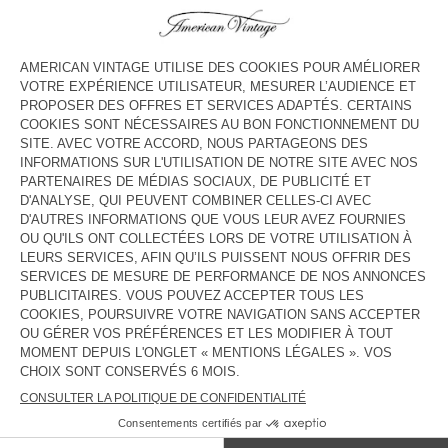
HORAIRES
Lundi
10:00 - 19:00
Mardi
10:00 - 19:00
Mercredi
10:00 - 19:00
Jeudi
10:00 - 19:00
Vendredi
10:00 - 19:00
Samedi
10:00 - 19:00
Dimanche
Fermé
CONTACT
Tél. :
(+33) 04 91 33 43 46
E-mail :
contact@americanvintage-store.com
PAYS/RÉGIONS :
FRANCE
LANGUE :