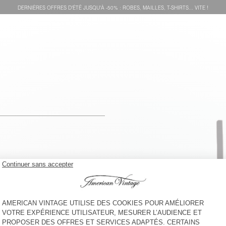
DERNIÈRES OFFRES D'ÉTÊ JUSQU'À -50% : ROBES, MAILLES, T-SHIRTS... VITE !
voir l''itinéraire