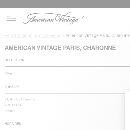
Rechercher un point de vente
American Vintage Paris, Charonne
AMERICAN VINTAGE PARIS, CHARONNE
COLLECTION
Mixte
ADRESSE
21, Rue De Charonne
75011 Paris
France
HORAIRES