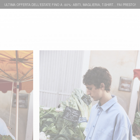
ULTIMA OFFERTA DELL'ESTATE FINO A -50%: ABITI, MAGLIERIA, T-SHIRT… FAI PRESTO!