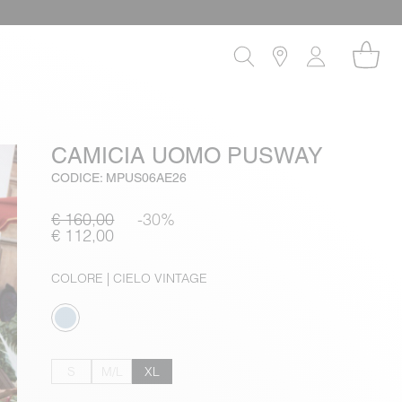
CAMICIA UOMO PUSWAY
CODICE: MPUS06AE26
€ 160,00
-30%
€ 112,00
COLORE
| CIELO VINTAGE
S
M/L
XL