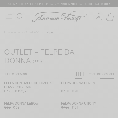
ULTIMA OFFERTA DELL'ESTATE FINO A -50%: ABITI, MAGLIERIA, T-SHIRT… FAI PRESTO!
Homepage
Outlet AMV
Felpe
OUTLET – FELPE DA
DONNA
Primary grid
Secondary g
Filtri e selezioni
Prodotto
Indossato
FELPA CON CAPPUCCIO MISTA
FELPA DONNA DOVEN
PLIZZY - 20 YEARS
€ 175
€ 122,50
€ 100
€ 70
FELPA DONNA LEBOW
FELPA DONNA UTICITY
€ 80
€ 32
€ 135
€ 81