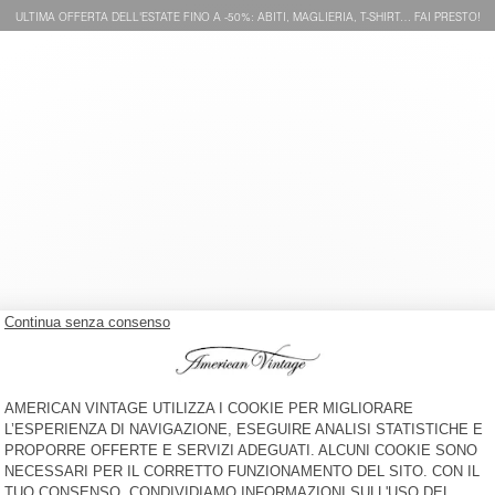
ULTIMA OFFERTA DELL'ESTATE FINO A -50%: ABITI, MAGLIERIA, T-SHIRT… FAI PRESTO!
T-SHIRT BAMBINI PYMAZ
T-SHIRT BAMBINI FIZVALLEY
€ 35
-30%
€ 24,50
€ 45
-30%
€ 31,50
T-SHIRT BAMBINI FIZVALLEY -
T-SHIRT BAMBINI SONOMA
20 YEARS