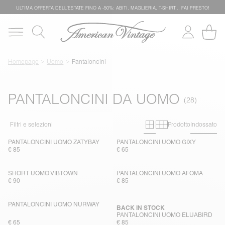
ULTIMA OFFERTA DELL'ESTATE FINO A -50%: ABITI, MAGLIERIA, T-SHIRT… FAI PRESTO!
Homepage
Uomo
Pantaloncini
PANTALONCINI DA UOMO
Primary grid
Secondary g
Filtri e selezioni
Prodotto
Indossato
PANTALONCINI UOMO ZATYBAY
PANTALONCINI UOMO GIXY
€ 85
€ 65
SHORT UOMO VIBTOWN
PANTALONCINI UOMO AFOMA
€ 90
€ 85
PANTALONCINI UOMO NURWAY
BACK IN STOCK
PANTALONCINI UOMO ELUABIRD
€ 65
€ 85