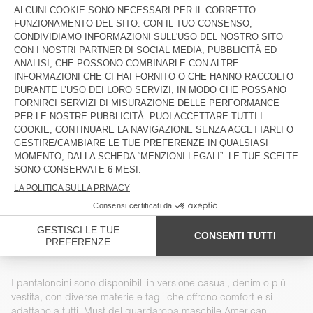
PANTALONCINI UOMO PADOW
€ 65
€ 90
PANTALONCINI UOMO TYSCO
NOVITÀ
PANTALONCINI UOMO AFOMA
€ 135
€ 85
NOVITÀ
BACK IN STOCK
PANTALONCINI UOMO AFOMA
PANTALONCINI UOMO AFAZ
€ 85
€ 100
NON DISPONIBILE
NON DISPONIBILE
PANTALONCINI UOMO PADOW
PANTALONCINI UOMO AFAZ
€ 90
€ 100
NON DISPONIBILE
NON DISPONIBILE
PANTALONCINI UOMO JAZY
PANTALONCINI UOMO PADOW
€ 85
€ 90
I pantaloncini sono disponibili in versione casual, denim o più
vestita, con diverse materie e tagli che offrono comfort e si
adattano a tutti. Must del guardaroba maschile American