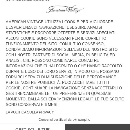
JEANS UOMO YOPDAY
JEANS UOMO UZATOWN
€ 125
€ 145
BACK IN STOCK
BACK IN STOCK
JEANS BALLOON UOMO YOPDAY
JEANS UOMO YOPDAY
€ 125
€ 110
NOVITÀ
JEANS BALLOON UOMO OSHOW
€ 125
I jeans American Vintage sono disponibili in molte versioni
slavate, dal nero profondo all’écru, passando per il blu
consumato, e in diversi tagli, tra i quali il droit, il carrot o il fitté.
PAESE/REGIONE :
ITALIA