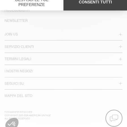
LINGUA :
ACCESSIBILITÀ
NEWSLETTER
JOIN US
SERVIZIO CLIENTI
TERMINI LEGALI
I NOSTRI NEGOZI
SEGUICI SU
MAPPA DEL SITO
FOTOGRAFIE RITOCCATE
COPYRIGHT 2025-2026 AMERICAN VINTAGE
ALL RIGHTS RESERVED