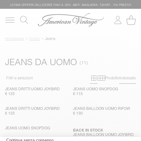
ULTIMA OFFERTA DELL'ESTATE FINO A -50%: ABITI, MAGLIERIA, T-SHIRT… FAI PRESTO!
Homepage
Uomo
Jeans
JEANS DA UOMO
Primary grid
Secondary g
Filtri e selezioni
Prodotto
Indossato
JEANS DRITTI UOMO JOYBIRD
JEANS UOMO SNOPDOG
€ 125
€ 115
JEANS DRITTI UOMO JOYBIRD
JEANS BALLOON UOMO RIFOW
€ 125
€ 130
JEANS UOMO SNOPDOG
BACK IN STOCK
JEANS BALLOON UOMO JOYBIRD
€ 100
€ 125