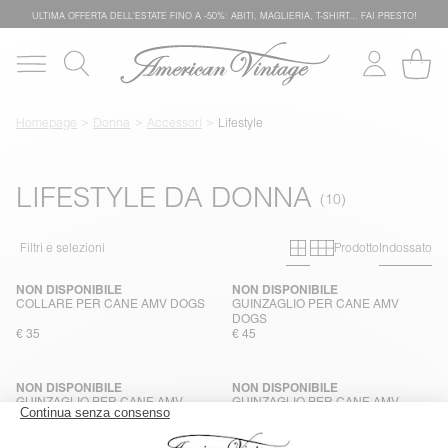
ULTIMA OFFERTA DELL'ESTATE FINO A -50%: ABITI, MAGLIERIA, T-SHIRT… FAI PRESTO!
Homepage
Donna
Accessori
Lifestyle
LIFESTYLE DA DONNA
Primary grid
Secondary g
Filtri e selezioni
Prodotto
Indossato
NON DISPONIBILE
NON DISPONIBILE
COLLARE PER CANE AMV DOGS
GUINZAGLIO PER CANE AMV
DOGS
€ 35
€ 45
NON DISPONIBILE
NON DISPONIBILE
GUINZAGLIO PER CANE AMV
GUINZAGLIO PER CANE AMV
DOGS
DOGS
€ 45
€ 45