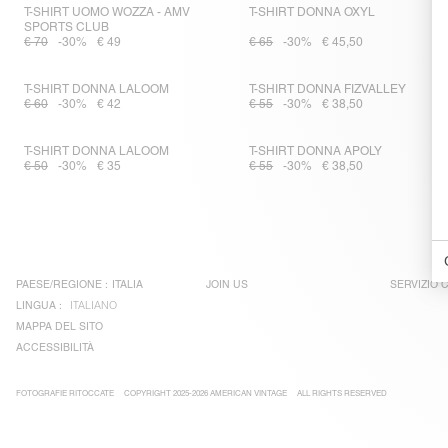
T-SHIRT UOMO WOZZA - AMV
T-SHIRT DONNA OXYL
SPORTS CLUB
€ 70
-30%
€ 49
€ 65
-30%
€ 45,50
T-SHIRT DONNA LALOOM
T-SHIRT DONNA FIZVALLEY
€ 60
-30%
€ 42
€ 55
-30%
€ 38,50
T-SHIRT DONNA LALOOM
T-SHIRT DONNA APOLY
€ 50
-30%
€ 35
€ 55
-30%
€ 38,50
PAESE/REGIONE :
ITALIA
JOIN US
SERVIZIO C
LINGUA :
ITALIANO
MAPPA DEL SITO
ACCESSIBILITÀ
FOTOGRAFIE RITOCCATE
COPYRIGHT 2025-2026 AMERICAN VINTAGE
ALL RIGHTS RESERVED