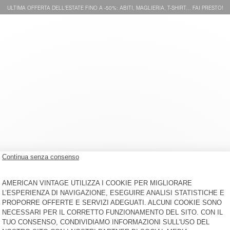
ULTIMA OFFERTA DELL'ESTATE FINO A -50%: ABITI, MAGLIERIA, T-SHIRT… FAI PRESTO!
T-SHIRT BAMBINI GIXY
T-SHIRT UOMO DEVON
€ 50
-30%
€ 35
€ 50
-30%
€ 35
T-SHIRT DONNA AFOMA
T-SHIRT DONNA WOZZA -
AMV SPORTS CLUB
€ 75
-30%
€ 52,50
€ 70
-30%
€ 49