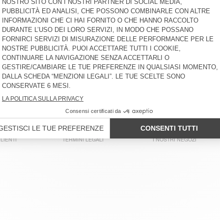
T-SHIRT DONNA BEPOW
T-SHIRT UOMO GIXY - HAPPY
LUNAR NEW YEAR 2026
€ 70
-30%
€ 49
€ 80
-30%
€ 56
T-SHIRT DONNA VIBTOWN
T-SHIRT UOMO GIXY
€ 85
-30%
€ 59,50
€ 70
-30%
€ 49
T-SHIRT UOMO YKOBOW
T-SHIRT DONNA BEPOW
€ 55
-30%
€ 38,50
€ 75
-30%
€ 52,50
LIENTI
TERMINI LEGALI
I NOSTRI NEGOZI