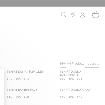
Prodotto
Indossato
Primary grid
Secondary grid
T-SHIRT DONNA FIZVALLEY
T-SHIRT DONNA
JACKSONVILLE
€ 70
-30%
€ 49
€ 50
-30%
€ 35
T-SHIRT BAMBINI POJY
T-SHIRT DONNA APOLY
€ 50
-30%
€ 35
€ 60
-30%
€ 42