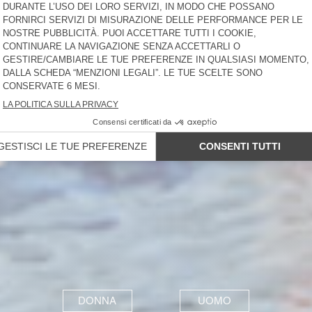
DONNA
UOMO