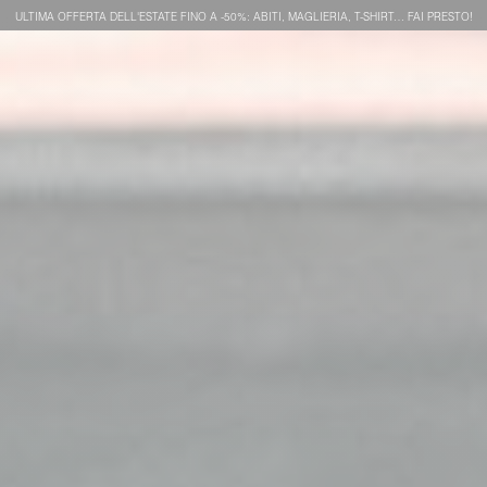
ULTIMA OFFERTA DELL'ESTATE FINO A -50%: ABITI, MAGLIERIA, T-SHIRT… FAI PRESTO!