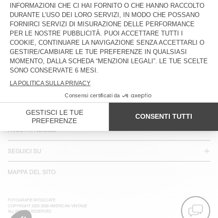
PAESE/REGIONE :
ITALIA
LINGUA :
ACCESSIBILITÀ
NEWSLETTER
JOIN US
SERVIZIO CLIENTI
TERMINI LEGALI
I NOSTRI NEGOZI
SEGUICI SU
MAPPA DEL SITO
FOTOGRAFIE RITOCCATE
COPYRIGHT 2025-2026 AMERICAN VINTAGE
ALL RIGHTS RESERVED