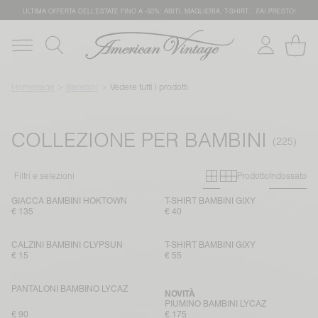
ULTIMA OFFERTA DELL'ESTATE FINO A -50%: ABITI, MAGLIERIA, T-SHIRT… FAI PRESTO!
Homepage
Bambini
Vedere tutti i prodotti
COLLEZIONE PER BAMBINI
Primary grid
Secondary g
Filtri e selezioni
Prodotto
Indossato
GIACCA BAMBINI HOKTOWN
T-SHIRT BAMBINI GIXY
€ 135
€ 40
CALZINI BAMBINI CLYPSUN
T-SHIRT BAMBINI GIXY
€ 15
€ 55
PANTALONI BAMBINO LYCAZ
NOVITÀ
PIUMINO BAMBINI LYCAZ
€ 90
€ 175