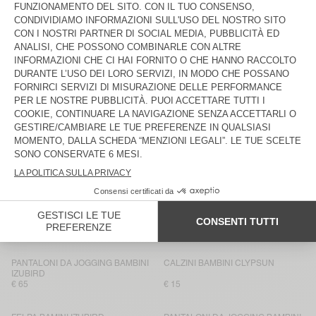
CALZINI BAMBINI CLYPSUN
BACK IN STOCK
T-SHIRT BAMBINI YKOBOW
€ 40
€ 15
PANTALONI BAMBINI PADOW
BACK IN STOCK
FELPA BAMINI IZUBIRD
€ 65
€ 80
T-SHIRT BAMBINI SONOMA
PANTALONCINI BAMBINI IZUBIRD
€ 40
€ 55
PANTALONI DA JOGGING BAMBINI
NOVITÀ
IZUBIRD
FELPA CON CAPPUCCIO BAMBINI
IZUBIRD
€ 90
€ 65
PANTALONI DA JOGGING BAMBINI
CALZINI BAMBINI CLYPSUN
IZUBIRD
€ 65
€ 15