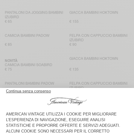
PANTALONI DA JOGGING BAMBINI
GIACCA BAMBINI HOKTOWN
IZUBIRD
€ 65
€ 155
CAMICIA BAMBINI PADOW
FELPA CON CAPPUCCIO BAMBINI
IZUBIRD
€ 85
€ 90
GIACCA BAMBINI HOKTOWN
NOVITÀ
CAMICIA BAMBINI SOABIRD
€ 75
€ 135
PANTALONI BAMBINI PADOW
FELPA CON CAPPUCCIO BAMBINI
IZUBIRD
€ 80
€ 90
CAMICIA BAMBINI PADOW
FELPA BAMINI IZUBIRD
€ 85
€ 65
PANTALONI DA JOGGING BAMBINI
CALZINI BAMBINI CLYPSUN
IZUBIRD
€ 65
€ 15