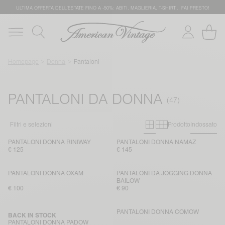
ULTIMA OFFERTA DELL'ESTATE FINO A -50%: ABITI, MAGLIERIA, T-SHIRT… FAI PRESTO!
Homepage
Donna
Pantaloni
PANTALONI DA DONNA
Primary grid
Secondary g
Filtri e selezioni
Prodotto
Indossato
PANTALONI DONNA RINIWAY
PANTALONI DONNA NAMAZ
€ 125
€ 145
PANTALONI DONNA OXAM
PANTALONI DA JOGGING DONNA
BAILOW
€ 100
€ 90
PANTALONI DONNA COMOW
BACK IN STOCK
PANTALONI DONNA PADOW