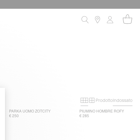
Prodotto
Indossato
Primary grid
Secondary grid
PARKA UOMO ZOTCITY
PIUMINO HOMBRE ROFY
€ 250
€ 285