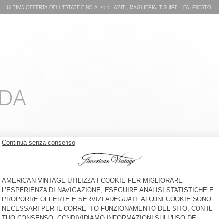
ULTIMA OFFERTA DELL'ESTATE FINO A -50%: ABITI, MAGLIERIA, T-SHIRT… FAI PRESTO!
 DA
CAPPOTTO UOMO HOKTOWN
CAPPOTTO UOMO HOKTOWN
€ 195
€ 195