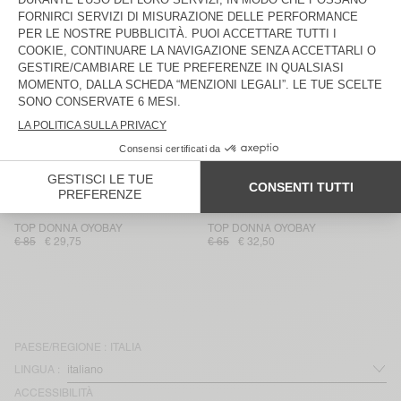
TOP DONNA OTBEACH
TOP DONNA DETOWN
€ 85
€ 28,90
€ 100
€ 35
TOP DONNA BAILOW
TOP DONNA TARAW
€ 70
€ 25,20
€ 115
€ 40,25
TOP DONNA VOOGY
TOP DONNA VOOGY
€ 85
€ 30,60
€ 85
€ 30,60
TOP DONNA TUFFAZ
TOP DONNA WIDLAND
€ 70
€ 34,30
€ 75
€ 26,25
TOP DONNA OYOBAY
TOP DONNA OYOBAY
€ 85
€ 29,75
€ 65
€ 32,50
PAESE/REGIONE :
ITALIA
LINGUA :
ACCESSIBILITÀ