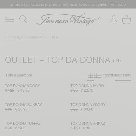
ULTIMA OFFERTA DELL'ESTATE FINO A -50%: ABITI, MAGLIERIA, T-SHIRT… FAI PRESTO!
Homepage
Outlet AMV
Top
OUTLET – TOP DA DONNA
Primary grid
Secondary g
Filtri e selezioni
Prodotto
Indossato
TOP DONNA VOOGY
TOP DONNA IVYBO
€ 125
€ 43,75
€ 65
€ 22,75
TOP DONNA BUKBAY
TOP DONNA VOOGY
€ 85
€ 28,90
€ 85
€ 30,60
TOP DONNA TUFFAZ
TOP DONNA ANKAZ
€ 70
€ 34,30
€ 160
€ 96