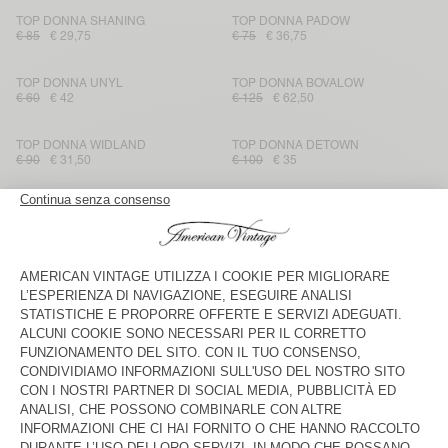
TOP DONNA SHANING
TOP DONNA PADOW
€ 85
€ 29,75
€ 75
€ 36,75
TOP DONNA UNYL
TOP DONNA BOVALOW
€ 60
€ 42
€ 125
€ 62,50
TOP DONNA WIDLAND
TOP DONNA DETOWN
€ 90
€ 31,50
€ 100
€ 35
TOP DONNA TOTITOUK
TOP DONNA BAILOW
€ 120
€ 40,80
€ 65
€ 31,85
TOP DONNA LUABIRD
TOP DONNA YSOLI
€ 95
€ 33,25
€ 75
€ 26,25
TOP DONNA SCAROW
TOP DONNA DETOWN
€ 75
€ 26,25
€ 65
€ 23,40
TOP DONNA ANKAZ
TOP DONNA OYOBAY
€ 160
€ 96
€ 65
€ 22,75