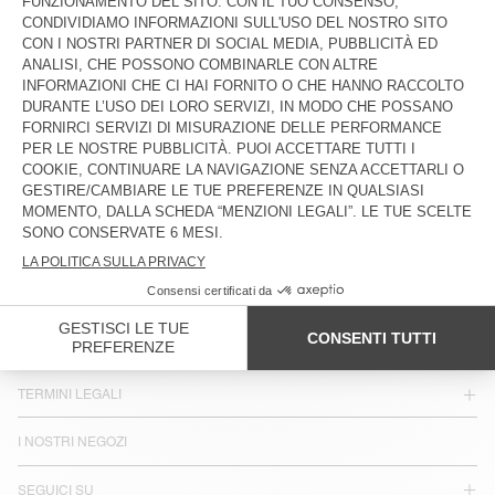
GIACCA UOMO JAZY
€ 145
€ 195
PAESE/REGIONE :
ITALIA
LINGUA :
ACCESSIBILITÀ
NEWSLETTER
JOIN US
SERVIZIO CLIENTI
TERMINI LEGALI
I NOSTRI NEGOZI
SEGUICI SU