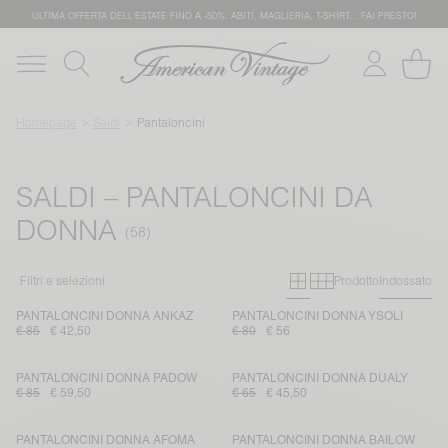
ULTIMA OFFERTA DELL'ESTATE FINO A -50%: ABITI, MAGLIERIA, T-SHIRT… FAI PRESTO!
Homepage
Saldi
Pantaloncini
SALDI – PANTALONCINI DA
DONNA
Primary grid
Secondary g
Filtri e selezioni
Prodotto
Indossato
PANTALONCINI DONNA ANKAZ
PANTALONCINI DONNA YSOLI
€ 85
€ 42,50
€ 80
€ 56
PANTALONCINI DONNA PADOW
PANTALONCINI DONNA DUALY
€ 85
€ 59,50
€ 65
€ 45,50
PANTALONCINI DONNA AFOMA
PANTALONCINI DONNA BAILOW