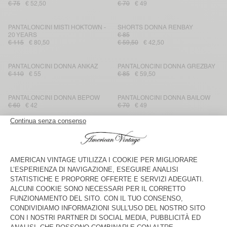
€ 75
€ 52,50
€ 70
€ 49
PANTALONCINI MISTI HOKTOWN -
SHORTS DONNA RENBAY
20 YEARS
€ 85
€ 115
€ 80,50
€ 59,50
€ 42,50
PANTALONCINI DONNA ANKAZ
PANTALONCINI DONNA GREZBAY
€ 110
€ 55
€ 85
€ 59,50
PANTALONCINI DONNA BEPOW
PANTALONCINI DONNA BAILOW
€ 60
€ 42
€ 70
€ 49
PANTALONCINI DONNA GREZBAY
PANTALONCINI DONNA PADOW
€ 100
€ 50
€ 85
€ 59,50
PANTALONCINI DONNA AFOMA
PANTALONCINI DONNA EPAKY
€ 75
€ 52,50
€ 75
€ 52,50
PANTALONCINI DONNA BAILOW
PANTALONCINI DONNA USUWAY -
AMV SPORTS CLUB
€ 70
€ 49
€ 65
€ 32,50