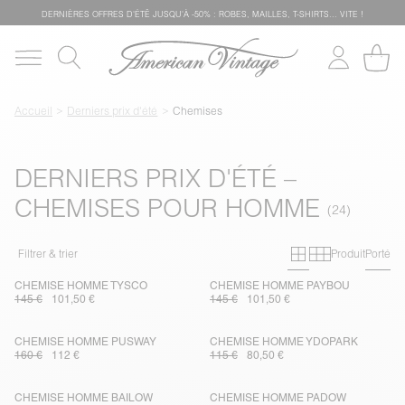
DERNIÈRES OFFRES D'ÉTÊ JUSQU'À -50% : ROBES, MAILLES, T-SHIRTS... VITE !
Accueil
Derniers prix d'été
Chemises
DERNIERS PRIX D'ÉTÉ –
CHEMISES POUR HOMME
Grille primai
Grille sec
Filtrer & trier
Produit
Porté
CHEMISE HOMME TYSCO
CHEMISE HOMME PAYBOU
145 €
101,50 €
145 €
101,50 €
CHEMISE HOMME PUSWAY
CHEMISE HOMME YDOPARK
160 €
112 €
115 €
80,50 €
CHEMISE HOMME BAILOW
CHEMISE HOMME PADOW