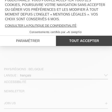
INDISPONIBLE
INDISPONIBLE
CHEMISE HOMME JAPTOWN
CHEMISE HOMME VIGY
160 €
112 €
100 €
70 €
INDISPONIBLE
INDISPONIBLE
CHEMISE HOMME LYCAZ
CHEMISE HOMME PADOW
160 €
112 €
130 €
91 €
PAYS/RÉGIONS :
BELGIQUE
LANGUE :
ACCESSIBILITÉ
NEWSLETTER
JOIN US