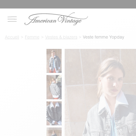
Accueil
Femme
Vestes & blazers
Veste femme Yopday