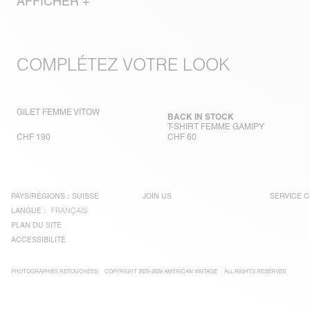
AFFICHER +
COMPLÉTEZ VOTRE LOOK
GILET FEMME VITOW
BACK IN STOCK
T-SHIRT FEMME GAMIPY
CHF 190
CHF 60
PAYS/RÉGIONS :
SUISSE
JOIN US
SERVICE C
LANGUE :
FRANÇAIS
PLAN DU SITE
ACCESSIBILITÉ
PHOTOGRAPHIES RETOUCHÉES
COPYRIGHT 2025-2026 AMERICAN VINTAGE
ALL RIGHTS RESERVED