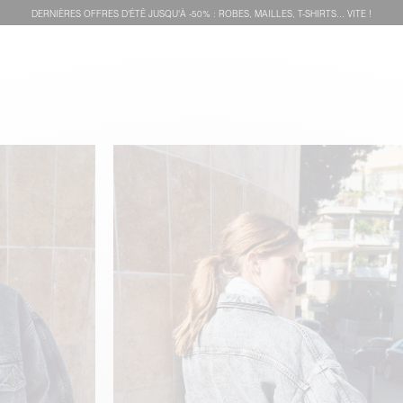
DERNIÈRES OFFRES D'ÉTÊ JUSQU'À -50% : ROBES, MAILLES, T-SHIRTS... VITE !