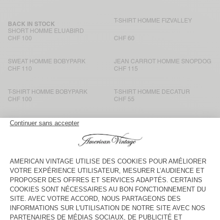
T-SHIRT HOMME FIZVALLEY
BACK IN STOCK
SHORT HOMME ELUABIRD
CHF 100
CHF 60
SWEAT HOMME BOBYPARK
JEAN CARROT HOMME SNOPDOG
CHF 110
CHF 115
T-SHIRT HOMME BOBYPARK
T-SHIRT HOMME DECATUR
CHF 100
CHF 55
T-SHIRT HOMME GIXY
SHORT HOMME NYZZOW
CHF 90
CHF 90
T-SHIRT HOMME SONOMA
T-SHIRT HOMME BYSAPICK
CHF 75
CHF 60
T-SHIRT HOMME SONOMA
T-SHIRT HOMME FIZVALLEY
CHF 75
CHF 65
T-SHIRT HOMME SONOMA
BACK IN STOCK