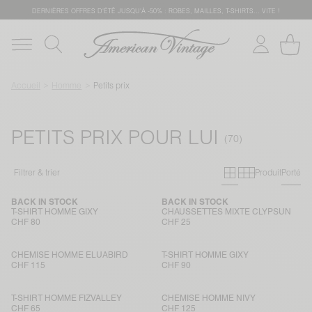
DERNIÈRES OFFRES D'ÉTÊ JUSQU'À -50% : ROBES, MAILLES, T-SHIRTS... VITE !
Accueil
Homme
Petits prix
PETITS PRIX POUR LUI
Grille primai
Grille sec
Filtrer & trier
Produit
Porté
BACK IN STOCK
BACK IN STOCK
T-SHIRT HOMME GIXY
CHAUSSETTES MIXTE CLYPSUN
CHF 80
CHF 25
CHEMISE HOMME ELUABIRD
T-SHIRT HOMME GIXY
CHF 115
CHF 90
T-SHIRT HOMME FIZVALLEY
CHEMISE HOMME NIVY
CHF 65
CHF 125