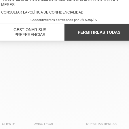
JOGGERS HOMBRE SLYCITY
€ 85
-64%
€ 30,60
L CLIENTE
AVISO LEGAL
NUESTRAS TIENDAS