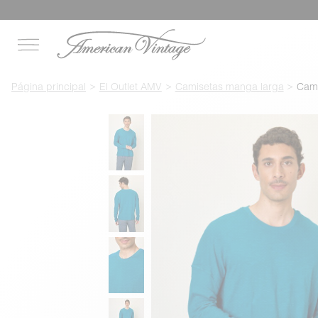
Página principal
El Outlet AMV
Camisetas manga larga
Cami