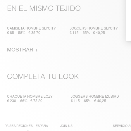
EN EL MISMO TEJIDO
CAMISETA HOMBRE SLYCITY
JOGGERS HOMBRE SLYCITY
€ 85
-58%
€ 35,70
€ 115
-65%
€ 40,25
MOSTRAR +
COMPLETA TU LOOK
CHAQUETA HOMBRE LOZY
JOGGERS HOMBRE IZUBIRD
€ 230
-66%
€ 78,20
€ 115
-65%
€ 40,25
PAÍSES/REGIONES :
ESPAÑA
JOIN US
SERVICIO A