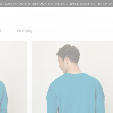
ÚLTIMAS OFERTAS DE VERANO HASTA -50%: VESTIDOS, PUNTOS, CAMISETAS… ¡DATE PRISA
seta hombre Slycity