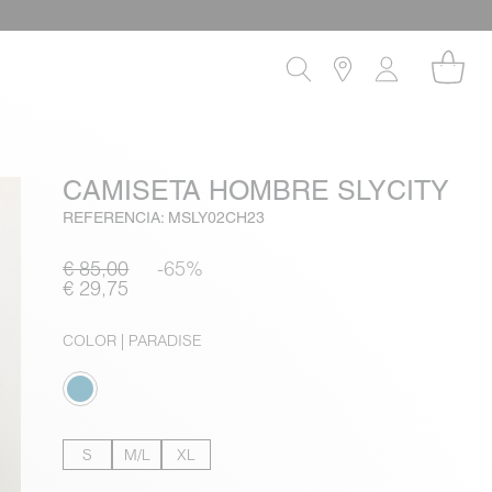
!
CAMISETA HOMBRE SLYCITY
REFERENCIA: MSLY02CH23
€ 85,00
-65%
€ 29,75
COLOR
| PARADISE
S
M/L
XL