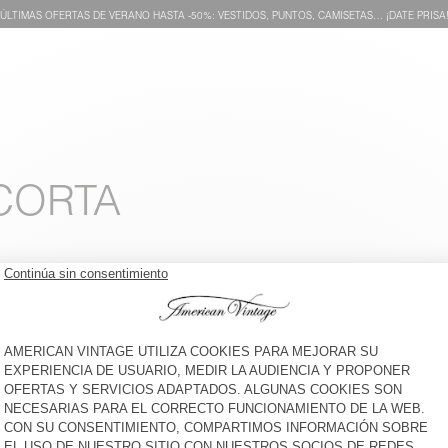
ÚLTIMAS OFERTAS DE VERANO HASTA -50%: VESTIDOS, PUNTOS, CAMISETAS… ¡DATE PRISA
CORTA
CAMISETA NIÑOS GIXY
BACK IN STOCK
CAMISETA NIÑOS YKOBOW
€ 40
€ 40
CAMISETA NIÑOS FIZVALLEY
NEW