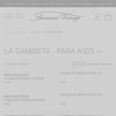
ÚLTIMAS OFERTAS DE VERANO HASTA -50%: VESTIDOS, PUNTOS, CAMISETAS… ¡DATE PRISA!
Página principal
Niños
La camiseta
LA CAMISETA - PARA KIDS
Primary grid
Secondary gr
Filtros & ordenar
Producto
En modelo
CAMISETA NIÑOS FIZVALLEY
BACK IN STOCK
CAMISETA NIÑOS YKOBOW
€ 40
€ 55
CAMISETA NIÑOS FIZVALLEY
BACK IN STOCK
CAMISETA NIÑOS SONOMA
€ 35
€ 45