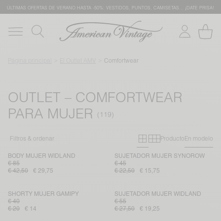
ÚLTIMAS OFERTAS DE VERANO HASTA -50%: VESTIDOS, PUNTOS, CAMISETAS… ¡DATE PRISA!
Página principal
El Outlet AMV
Comfortwear
OUTLET – COMFORTWEAR
PARA MUJER
Primary grid
Secondary gr
Filtros & ordenar
Producto
En modelo
BODY MUJER WIDLAND
SUJETADOR MUJER SYNOROW
€ 85
€ 45
€ 42,50
€ 29,75
€ 22,50
€ 15,75
SHORTY MUJER GAMIPY
SUJETADOR MUJER WIDLAND
€ 40
€ 55
€ 20
€ 14
€ 27,50
€ 19,25