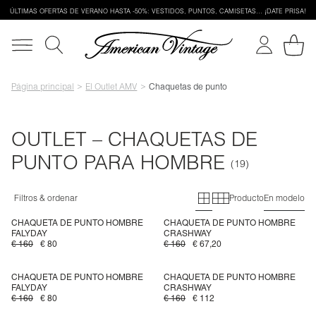
ÚLTIMAS OFERTAS DE VERANO HASTA -50%: VESTIDOS, PUNTOS, CAMISETAS… ¡DATE PRISA!
Página principal
El Outlet AMV
Chaquetas de punto
OUTLET – CHAQUETAS DE
PUNTO PARA HOMBRE
Primary grid
Secondary gr
Filtros & ordenar
Producto
En modelo
CHAQUETA DE PUNTO HOMBRE
CHAQUETA DE PUNTO HOMBRE
FALYDAY
CRASHWAY
€ 160
€ 80
€ 160
€ 67,20
CHAQUETA DE PUNTO HOMBRE
CHAQUETA DE PUNTO HOMBRE
FALYDAY
CRASHWAY
€ 160
€ 80
€ 160
€ 112