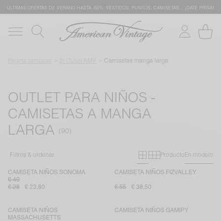
ÚLTIMAS OFERTAS DE VERANO HASTA -50%: VESTIDOS, PUNTOS, CAMISETAS… ¡DATE PRISA!
Página principal
El Outlet AMV
Camisetas manga larga
OUTLET PARA NIÑOS -
CAMISETAS A MANGA
LARGA
Primary grid
Secondary gr
Filtros & ordenar
Producto
En modelo
CAMISETA NIÑOS SONOMA
CAMISETA NIÑOS FIZVALLEY
€ 40
€ 28
€ 23,80
€ 55
€ 38,50
CAMISETA NIÑOS
CAMISETA NIÑOS GAMIPY
MASSACHUSETTS