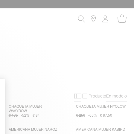
!
Producto
En modelo
Primary grid
Secondary grid
CHAQUETA MUJER
CHAQUETA MUJER NYOLOW
WAVYBOW
€ 175
-52%
€ 84
€ 250
-65%
€ 87,50
AMERICANA MUJER NAROZ
AMERICANA MUJER KABIRD