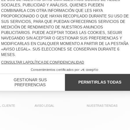
DETOWN
€ 160
-65%
€ 56
€ 195
-65%
€ 68,25
CHAQUETA MUJER RYGYBAY
AMERICANA MUJER
DETOWN
€ 250
-65%
€ 87,50
€ 175
-65%
€ 61,25
CHAQUETA MUJER
CHAQUETA MUJER
TABINSVILLE
HOKTOWN
€ 230
-66%
€ 78,20
€ 185
-30%
€ 129,50
CHAQUETA MUJER RYGYBAY
AMERICANA MUJER
NALASTATE
€ 175
-40%
€ 105
€ 145
-66%
€ 49,30
L CLIENTE
AVISO LEGAL
NUESTRAS TIENDAS