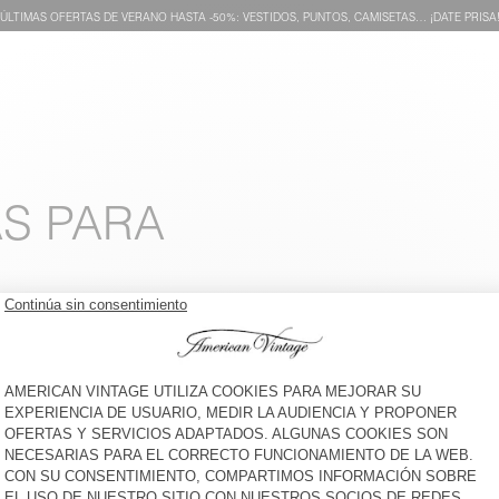
ÚLTIMAS OFERTAS DE VERANO HASTA -50%: VESTIDOS, PUNTOS, CAMISETAS… ¡DATE PRISA
S PARA
CHAQUETA MUJER SHANING
CHAQUETA MUJER OYOBAY
€ 190
-65%
€ 66,50
€ 130
-65%
€ 45,50
AMERICANA MUJER KABIRD
AMERICANA MUJER