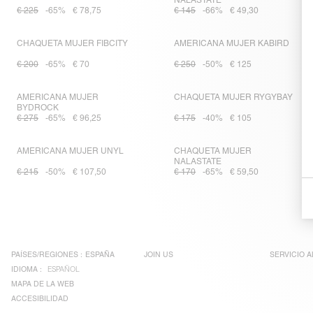
NALASTATE
€ 225
-65%
€ 78,75
€ 145
-66%
€ 49,30
CHAQUETA MUJER FIBCITY
AMERICANA MUJER KABIRD
€ 200
-65%
€ 70
€ 250
-50%
€ 125
AMERICANA MUJER
CHAQUETA MUJER RYGYBAY
BYDROCK
€ 275
-65%
€ 96,25
€ 175
-40%
€ 105
AMERICANA MUJER UNYL
CHAQUETA MUJER
NALASTATE
€ 215
-50%
€ 107,50
€ 170
-65%
€ 59,50
PAÍSES/REGIONES :
ESPAÑA
JOIN US
SERVICIO A
IDIOMA :
ESPAÑOL
MAPA DE LA WEB
ACCESIBILIDAD