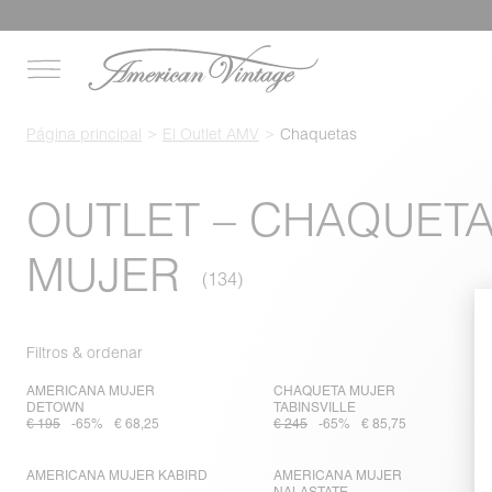
Página principal
El Outlet AMV
Chaquetas
OUTLET – CHAQUETA
MUJER
Filtros & ordenar
AMERICANA MUJER
CHAQUETA MUJER
DETOWN
TABINSVILLE
€ 195
-65%
€ 68,25
€ 245
-65%
€ 85,75
AMERICANA MUJER KABIRD
AMERICANA MUJER